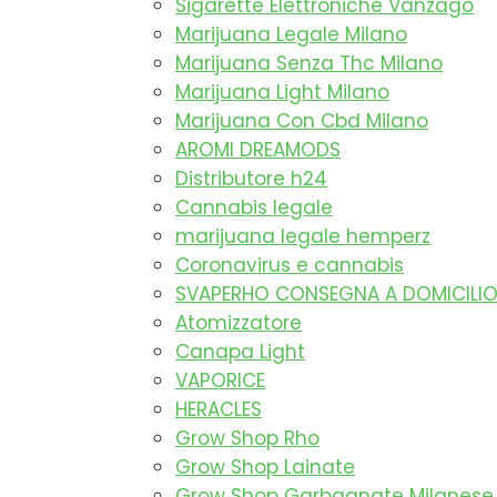
Sigarette Elettroniche Vanzago
Marijuana Legale Milano
Marijuana Senza Thc Milano
Marijuana Light Milano
Marijuana Con Cbd Milano
AROMI DREAMODS
Distributore h24
Cannabis legale
marijuana legale hemperz
Coronavirus e cannabis
SVAPERHO CONSEGNA A DOMICILIO A
Atomizzatore
Canapa Light
VAPORICE
HERACLES
Grow Shop Rho
Grow Shop Lainate
Grow Shop Garbagnate Milanese