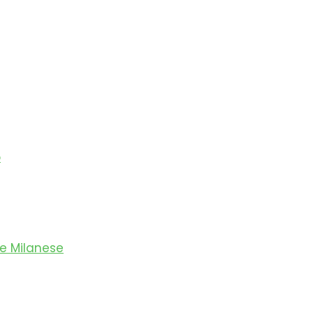
o
te Milanese