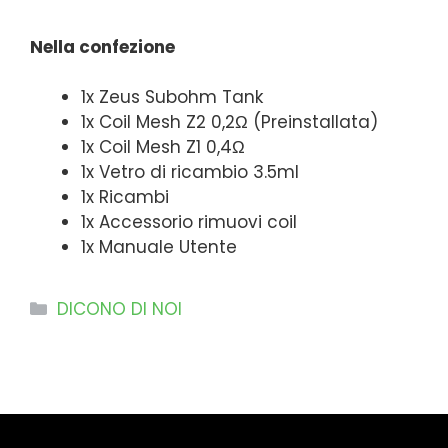
Nella confezione
1x Zeus Subohm Tank
1x Coil Mesh Z2 0,2Ω (Preinstallata)
1x Coil Mesh Z1 0,4Ω
1x Vetro di ricambio 3.5ml
1x Ricambi
1x Accessorio rimuovi coil
1x Manuale Utente
Categorie
DICONO DI NOI