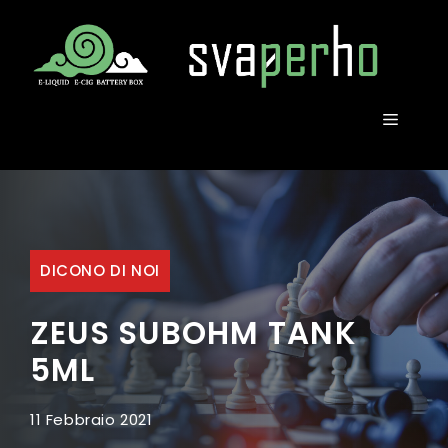
Vai
al
contenuto
MENU
DICONO DI NOI
ZEUS SUBOHM TANK
5ML
11 Febbraio 2021