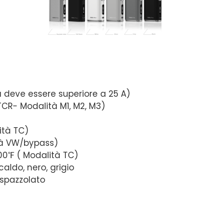
a deve essere superiore a 25 A)
 TCR- Modalità M1, M2, M3)
ità TC)
tà VW/bypass)
00℉ ( Modalità TC)
aldo, nero, grigio
 spazzolato