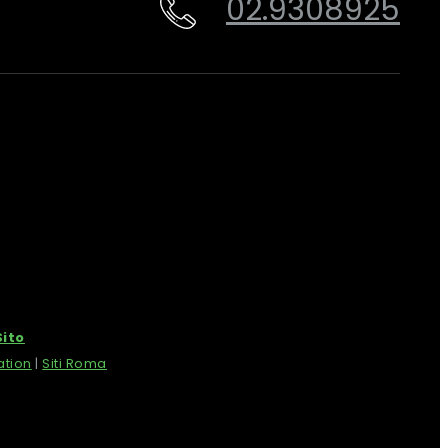
02.9308925
ito
ation
|
Siti Roma