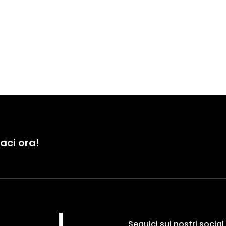
aci ora!
Seguici sui nostri social