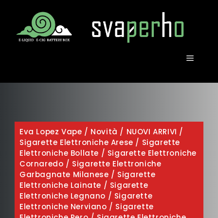
Vai
al
contenuto
MENU
Eva Lopez Vape
/
Novità
/
NUOVI ARRIVI
/
Sigarette Elettroniche Arese
/
Sigarette
Elettroniche Bollate
/
Sigarette Elettroniche
Cornaredo
/
Sigarette Elettroniche
Garbagnate Milanese
/
Sigarette
Elettroniche Lainate
/
Sigarette
Elettroniche Legnano
/
Sigarette
Elettroniche Nerviano
/
Sigarette
Elettroniche Pero
/
Sigarette Elettroniche