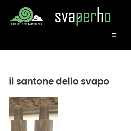
Vai
al
contenuto
MENU
il santone dello svapo