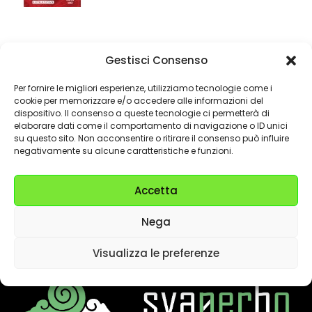
Gestisci Consenso
Per fornire le migliori esperienze, utilizziamo tecnologie come i
cookie per memorizzare e/o accedere alle informazioni del
dispositivo. Il consenso a queste tecnologie ci permetterà di
Ancora qualche dubbio? Allora
elaborare dati come il comportamento di navigazione o ID unici
su questo sito. Non acconsentire o ritirare il consenso può influire
chiamaci ora!
negativamente su alcune caratteristiche e funzioni.
02.9308925
Accetta
Nega
Visualizza le preferenze