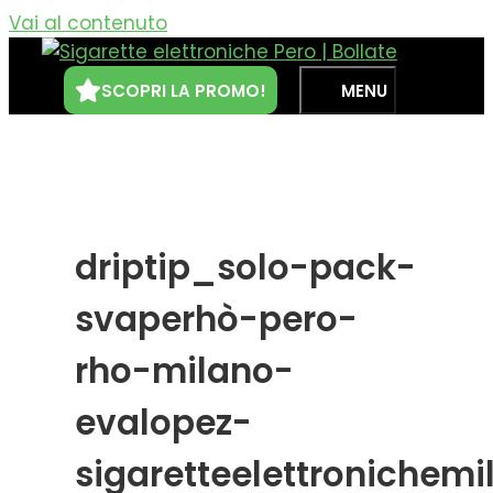
Vai al contenuto
SCOPRI LA PROMO!
MENU
driptip_solo-pack-
svaperhò-pero-
rho-milano-
evalopez-
sigaretteelettronichemi