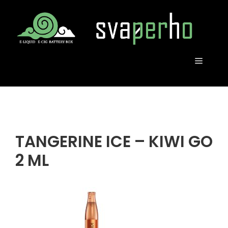
Vai
al
contenuto
MENU
TANGERINE ICE – KIWI GO
2 ML